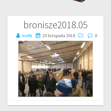
bronisze2018.05
Nawigacja
wpisu
mzhk
23 listopada 2018
0