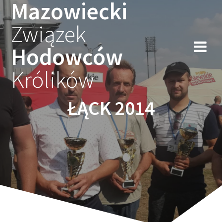
Mazowiecki
Przejdź
do
Związek
treści
Hodowców
Królików
ŁĄCK 2014