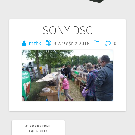
SONY DSC
Nawigacja
wpisu
mzhk
3 września 2018
0
POPRZEDNI
POPRZEDNI:
WPIS:
ŁĄCK 2013