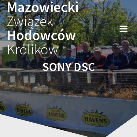
Mazowiecki
Przejdź
do
Związek
treści
Hodowców
Królików
SONY DSC